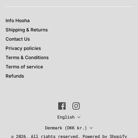
Info Hooha
Shipping & Returns
Contact Us
Privacy policies
Terms & Conditions
Terms of service
Refunds
Language
English
Country
Denmark
(DKK kr.)
© 2026. All rights reserved. Powered by Shopify